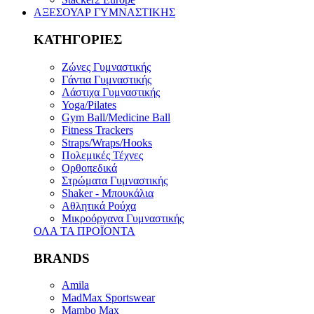
ΑΞΕΣΟΥΑΡ ΓΥΜΝΑΣΤΙΚΗΣ
ΚΑΤΗΓΟΡΙΕΣ
Ζώνες Γυμναστικής
Γάντια Γυμναστικής
Λάστιχα Γυμναστικής
Yoga/Pilates
Gym Ball/Medicine Ball
Fitness Trackers
Straps/Wraps/Hooks
Πολεμικές Τέχνες
Ορθοπεδικά
Στρώματα Γυμναστικής
Shaker - Μπουκάλια
Αθλητικά Ρούχα
Μικροόργανα Γυμναστικής
ΟΛΑ ΤΑ ΠΡΟΪΟΝΤΑ
BRANDS
Amila
MadMax Sportswear
Mambo Max