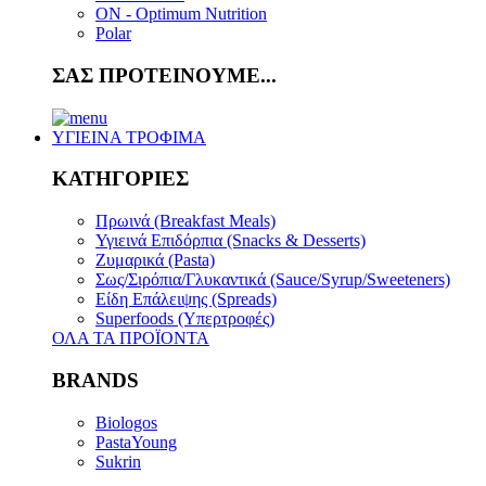
ON - Optimum Nutrition
Polar
ΣΑΣ ΠΡΟΤΕΙΝΟΥΜΕ...
ΥΓΙΕΙΝΑ ΤΡΟΦΙΜΑ
ΚΑΤΗΓΟΡΙΕΣ
Πρωινά (Breakfast Meals)
Υγιεινά Επιδόρπια (Snacks & Desserts)
Ζυμαρικά (Pasta)
Σως/Σιρόπια/Γλυκαντικά (Sauce/Syrup/Sweeteners)
Είδη Επάλειψης (Spreads)
Superfoods (Υπερτροφές)
ΟΛΑ ΤΑ ΠΡΟΪΟΝΤΑ
BRANDS
Biologos
PastaYoung
Sukrin