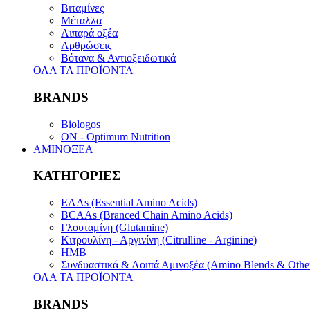
Βιταμίνες
Μέταλλα
Λιπαρά οξέα
Αρθρώσεις
Βότανα & Αντιοξειδωτικά
ΟΛΑ ΤΑ ΠΡΟΪΟΝΤΑ
BRANDS
Biologos
ON - Optimum Nutrition
ΑΜΙΝΟΞΕΑ
ΚΑΤΗΓΟΡΙΕΣ
EAAs (Essential Amino Acids)
BCAAs (Branced Chain Amino Acids)
Γλουταμίνη (Glutamine)
Κιτρουλίνη - Αργινίνη (Citrulline - Arginine)
HMB
Συνδυαστικά & Λοιπά Αμινοξέα (Amino Blends & Othe
ΟΛΑ ΤΑ ΠΡΟΪΟΝΤΑ
BRANDS