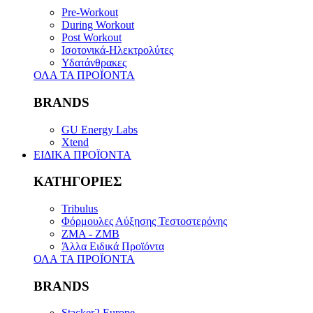
Pre-Workout
During Workout
Post Workout
Ισοτονικά-Ηλεκτρολύτες
Υδατάνθρακες
ΟΛΑ ΤΑ ΠΡΟΪΟΝΤΑ
BRANDS
GU Energy Labs
Xtend
ΕΙΔΙΚΑ ΠΡΟΪΟΝΤΑ
ΚΑΤΗΓΟΡΙΕΣ
Tribulus
Φόρμουλες Αύξησης Τεστοστερόνης
ZMA - ZMB
Άλλα Ειδικά Προϊόντα
ΟΛΑ ΤΑ ΠΡΟΪΟΝΤΑ
BRANDS
Stacker2 Europe