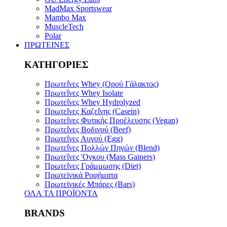
MadMax Sportswear
Mambo Max
MuscleTech
Polar
ΠΡΩΤΕΙΝΕΣ
ΚΑΤΗΓΟΡΙΕΣ
Πρωτεΐνες Whey (Ορού Γάλακτος)
Πρωτεΐνες Whey Isolate
Πρωτεΐνες Whey Hydrolyzed
Πρωτεΐνες Καζεΐνης (Casein)
Πρωτεΐνες Φυτικής Προέλευσης (Vegan)
Πρωτεΐνες Bοδινού (Beef)
Πρωτεΐνες Αυγού (Egg)
Πρωτεΐνες Πολλών Πηγών (Blend)
Πρωτεΐνες 'Ογκου (Mass Gainers)
Πρωτεΐνες Γράμμωσης (Diet)
Πρωτεϊνικά Ροφήματα
Πρωτεϊνικές Μπάρες (Bars)
ΟΛΑ ΤΑ ΠΡΟΪΟΝΤΑ
BRANDS