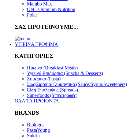
Mambo Max
ON - Optimum Nutrition
Polar
ΣΑΣ ΠΡΟΤΕΙΝΟΥΜΕ...
ΥΓΙΕΙΝΑ ΤΡΟΦΙΜΑ
ΚΑΤΗΓΟΡΙΕΣ
Πρωινά (Breakfast Meals)
Υγιεινά Επιδόρπια (Snacks & Desserts)
Ζυμαρικά (Pasta)
Σως/Σιρόπια/Γλυκαντικά (Sauce/Syrup/Sweeteners)
Είδη Επάλειψης (Spreads)
Superfoods (Υπερτροφές)
ΟΛΑ ΤΑ ΠΡΟΪΟΝΤΑ
BRANDS
Biologos
PastaYoung
Sukrin