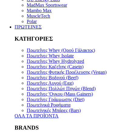
MadMax Sportswear
Mambo Max
MuscleTech
Polar
ΠΡΩΤΕΙΝΕΣ
ΚΑΤΗΓΟΡΙΕΣ
Πρωτεΐνες Whey (Ορού Γάλακτος)
Πρωτεΐνες Whey Isolate
Πρωτεΐνες Whey Hydrolyzed
Πρωτεΐνες Καζεΐνης (Casein)
Πρωτεΐνες Φυτικής Προέλευσης (Vegan)
Πρωτεΐνες Bοδινού (Beef)
Πρωτεΐνες Αυγού (Egg)
Πρωτεΐνες Πολλών Πηγών (Blend)
Πρωτεΐνες 'Ογκου (Mass Gainers)
Πρωτεΐνες Γράμμωσης (Diet)
Πρωτεϊνικά Ροφήματα
Πρωτεϊνικές Μπάρες (Bars)
ΟΛΑ ΤΑ ΠΡΟΪΟΝΤΑ
BRANDS