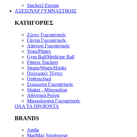
Stacker2 Europe
ΑΞΕΣΟΥΑΡ ΓΥΜΝΑΣΤΙΚΗΣ
ΚΑΤΗΓΟΡΙΕΣ
Ζώνες Γυμναστικής
Γάντια Γυμναστικής
Λάστιχα Γυμναστικής
Yoga/Pilates
Gym Ball/Medicine Ball
Fitness Trackers
Straps/Wraps/Hooks
Πολεμικές Τέχνες
Ορθοπεδικά
Στρώματα Γυμναστικής
Shaker - Μπουκάλια
Αθλητικά Ρούχα
Μικροόργανα Γυμναστικής
ΟΛΑ ΤΑ ΠΡΟΪΟΝΤΑ
BRANDS
Amila
MadMax Sportswear