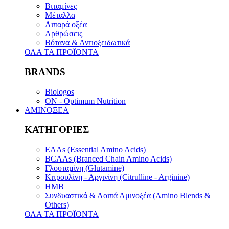
Βιταμίνες
Μέταλλα
Λιπαρά οξέα
Αρθρώσεις
Βότανα & Αντιοξειδωτικά
ΟΛΑ ΤΑ ΠΡΟΪΟΝΤΑ
BRANDS
Biologos
ON - Optimum Nutrition
ΑΜΙΝΟΞΕΑ
ΚΑΤΗΓΟΡΙΕΣ
EAAs (Essential Amino Acids)
BCAAs (Branced Chain Amino Acids)
Γλουταμίνη (Glutamine)
Κιτρουλίνη - Αργινίνη (Citrulline - Arginine)
HMB
Συνδυαστικά & Λοιπά Αμινοξέα (Amino Blends &
Others)
ΟΛΑ ΤΑ ΠΡΟΪΟΝΤΑ