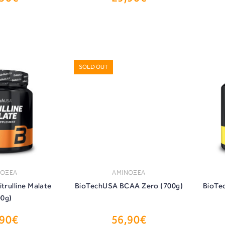
SOLD OUT
ΝΟΞΕΑ
ΑΜΙΝΟΞΕΑ
trulline Malate
BioTechUSA BCAA Zero (700g)
BioTe
00g)
,90€
56,90€
ΟΡΑ
ΑΓΟΡΑ