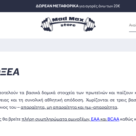
ΔΩΡΕΑΝ ΜΕΤΑΦΟΡΙΚΑ
για αγορές άνω των 20€
ΟΞΕΑ
οτελούν τα βασικά δομικά στοιχεία των πρωτεϊνών και παίζουν 
ειας και τη συνολική αθλητική απόδοση. Χωρίζονται σε τρεις βα
όνος του –
απαραίτητα, μη απαραίτητα και ημι-απαραίτητα
.
 θα βρείτε
πλήρη συμπληρώματα αμινοξέων,
EAA
και
BCAA
καθώς 