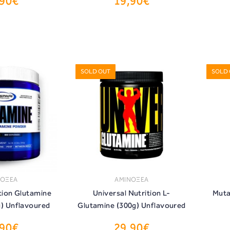
,90€
19,90€
ΟΡΑ
ΑΓΟΡΑ
SOLD OUT
SOLD
ΝΟΞΕΑ
ΑΜΙΝΟΞΕΑ
tion Glutamine
Universal Nutrition L-
Muta
) Unflavoured
Glutamine (300g) Unflavoured
,90€
29,90€
ΟΡΑ
ΑΓΟΡΑ