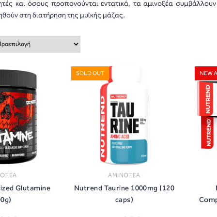
λητές και όσους προπονούνται εντατικά, τα αμινοξέα συμβάλλουν
θούν στη διατήρηση της μυϊκής μάζας.
SOLD OUT
NEW A
ΝΟΞΕΑ
ΑΜΙΝΟΞΕΑ
ized Glutamine
Nutrend Taurine 1000mg (120
00g)
caps)
Comp