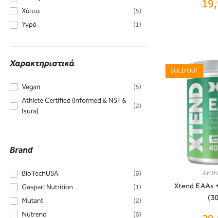
19
ΑΓ
Χάπια
(5)
Υγρό
(1)
Χαρακτηριστικά
SOLD OUT
Vegan
(5)
Athlete Certified (Informed & NSF &
(2)
Isura)
Brand
BioTechUSA
(6)
ΑΜΙ
Xtend EAAs +
Gaspari Nutrition
(1)
(3
Mutant
(2)
Nutrend
(6)