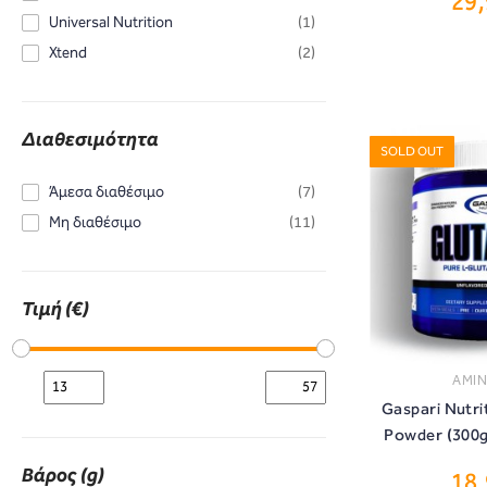
29
ΑΓ
Universal Nutrition
(1)
Xtend
(2)
Διαθεσιμότητα
SOLD OUT
Άμεσα διαθέσιμο
(7)
Μη διαθέσιμο
(11)
Τιμή (€)
ΑΜΙ
Gaspari Nutri
Powder (300g
Βάρος (g)
18
ΑΓ