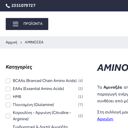
2351079727
ΠΡΟΪΟΝΤΑ
Αρχική
ΑΜΙΝΟΞΕΑ
ΑΜΙΝ
Κατηγορίες
BCAAs (Branced Chain Amino Acids)
(4)
Τα
Αμινοξέα
απ
EAAs (Essential Amino Acids)
(2)
παραγωγή ενέργ
HMB
(1)
συνθέσει από μ
Γλουταμίνη (Glutamine)
(7)
Στη συλλογή μας
Κιτρουλίνη - Αργινίνη (Citrulline -
(2)
Αργινίνη
.
Arginine)
Συνδυαστικά & Λοιπά Αμινοξέα