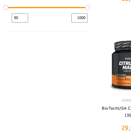
ΑΜΙ
BioTechUSA Ci
(3
29
ΑΓ