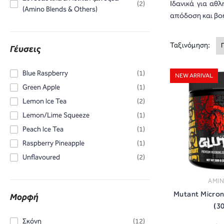
Ιδανικά για αθ
(2)
(Amino Blends & Others)
απόδοση και βοη
Ταξινόμηση:
Γέυσεις
Blue Raspberry
(1)
NEW ARRIVAL
Green Apple
(1)
Lemon Ice Tea
(2)
Lemon/Lime Squeeze
(1)
Peach Ice Tea
(1)
Raspberry Pineapple
(1)
Unflavoured
(2)
ΑΜΙ
Mutant Micron
Μορφή
(3
Σκόνη
(12)