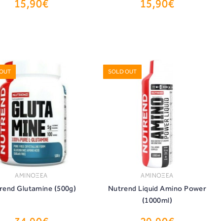
15,90€
15,90€
ΑΓΟΡΑ
ΑΓΟΡΑ
 OUT
SOLD OUT
ΑΜΙΝΟΞΕΑ
ΑΜΙΝΟΞΕΑ
rend Glutamine (500g)
Nutrend Liquid Amino Power
(1000ml)