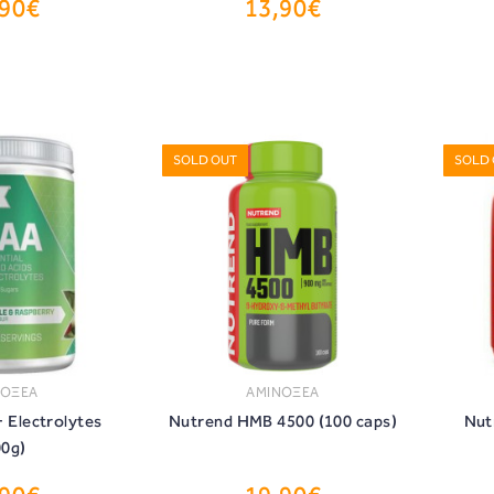
,90€
13,90€
ΟΡΑ
ΑΓΟΡΑ
SOLD OUT
SOLD
ΝΟΞΕΑ
ΑΜΙΝΟΞΕΑ
 Electrolytes
Nutrend HMB 4500 (100 caps)
Nut
00g)