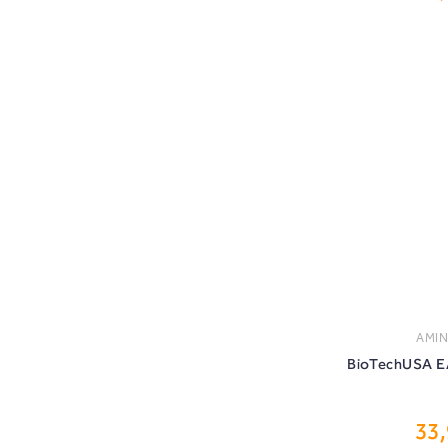
ΑΜΙ
BioTechUSA E
33
ΑΓ