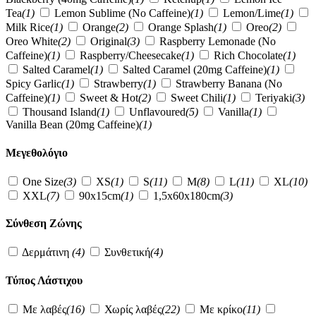
Tea
(1)
Lemon Sublime (No Caffeine)
(1)
Lemon/Lime
(1)
Milk Rice
(1)
Orange
(2)
Orange Splash
(1)
Oreo
(2)
Oreo White
(2)
Original
(3)
Raspberry Lemonade (No
Caffeine)
(1)
Raspberry/Cheesecake
(1)
Rich Chocolate
(1)
Salted Caramel
(1)
Salted Caramel (20mg Caffeine)
(1)
Spicy Garlic
(1)
Strawberry
(1)
Strawberry Banana (No
Caffeine)
(1)
Sweet & Hot
(2)
Sweet Chili
(1)
Teriyaki
(3)
Thousand Island
(1)
Unflavoured
(5)
Vanilla
(1)
Vanilla Bean (20mg Caffeine)
(1)
Μεγεθολόγιο
One Size
(3)
XS
(1)
S
(11)
M
(8)
L
(11)
XL
(10)
XXL
(7)
90x15cm
(1)
1,5x60x180cm
(3)
Σύνθεση Ζώνης
Δερμάτινη
(4)
Συνθετική
(4)
Τύπος Λάστιχου
Με λαβές
(16)
Χωρίς λαβές
(22)
Με κρίκο
(11)