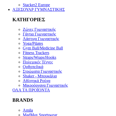
Stacker2 Europe
ΑΞΕΣΟΥΑΡ ΓΥΜΝΑΣΤΙΚΗΣ
ΚΑΤΗΓΟΡΙΕΣ
Ζώνες Γυμναστικής
Γάντια Γυμναστικής
Λάστιχα Γυμναστικής
Yoga/Pilates
Gym Ball/Medicine Ball
Fitness Trackers
Straps/Wraps/Hooks
Πολεμικές Τέχνες
Ορθοπεδικά
Στρώματα Γυμναστικής
Shaker - Μπουκάλια
Αθλητικά Ρούχα
Μικροόργανα Γυμναστικής
ΟΛΑ ΤΑ ΠΡΟΪΟΝΤΑ
BRANDS
Amila
MadMax Sportswear