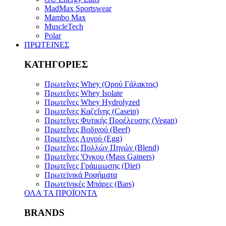
MadMax Sportswear
Mambo Max
MuscleTech
Polar
ΠΡΩΤΕΙΝΕΣ
ΚΑΤΗΓΟΡΙΕΣ
Πρωτεΐνες Whey (Ορού Γάλακτος)
Πρωτεΐνες Whey Isolate
Πρωτεΐνες Whey Hydrolyzed
Πρωτεΐνες Καζεΐνης (Casein)
Πρωτεΐνες Φυτικής Προέλευσης (Vegan)
Πρωτεΐνες Bοδινού (Beef)
Πρωτεΐνες Αυγού (Egg)
Πρωτεΐνες Πολλών Πηγών (Blend)
Πρωτεΐνες 'Ογκου (Mass Gainers)
Πρωτεΐνες Γράμμωσης (Diet)
Πρωτεϊνικά Ροφήματα
Πρωτεϊνικές Μπάρες (Bars)
ΟΛΑ ΤΑ ΠΡΟΪΟΝΤΑ
BRANDS