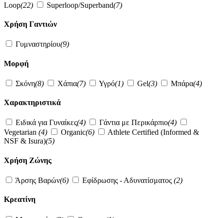
Loop
(22)
Superloop/Superband
(7)
Χρήση Γαντιών
Γυμναστηρίου
(9)
Μορφή
Σκόνη
(8)
Χάπια
(7)
Υγρό
(1)
Gel
(3)
Μπάρα
(4)
Χαρακτηριστικά
Ειδικά για Γυναίκες
(4)
Γάντια με Περικάρπιο
(4)
Vegetarian
(4)
Organic
(6)
Athlete Certified (Informed &
NSF & Isura)
(5)
Χρήση Ζώνης
Άρσης Βαρών
(6)
Εφίδρωσης - Αδυνατίσματος
(2)
Κρεατίνη