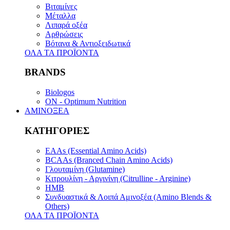
Βιταμίνες
Μέταλλα
Λιπαρά οξέα
Αρθρώσεις
Βότανα & Αντιοξειδωτικά
ΟΛΑ ΤΑ ΠΡΟΪΟΝΤΑ
BRANDS
Biologos
ON - Optimum Nutrition
ΑΜΙΝΟΞΕΑ
ΚΑΤΗΓΟΡΙΕΣ
EAAs (Essential Amino Acids)
BCAAs (Branced Chain Amino Acids)
Γλουταμίνη (Glutamine)
Κιτρουλίνη - Αργινίνη (Citrulline - Arginine)
HMB
Συνδυαστικά & Λοιπά Αμινοξέα (Amino Blends &
Others)
ΟΛΑ ΤΑ ΠΡΟΪΟΝΤΑ