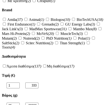
Με κρεατίνη
(2)
Creapure
(1)
Brand
Amila
(37)
Animal
(1)
Biologos
(10)
BioTechUSA
(18)
First Endurance
(1)
Grenade
(2)
GU Energy Labs
(3)
Jack Link's
(3)
MadMax Sportswear
(31)
Mambo Max
(8)
Mars Hi-Protein
(2)
MoVeS
(20)
MuscleTech
(3)
Mutant
(2)
Nutrend
(2)
PhD Nutrition
(1)
Polar
(1)
SaltStick
(2)
Scitec Nutrition
(2)
Titan Strength
(1)
Toorx
(4)
Διαθεσιμότητα
Άμεσα διαθέσιμο
(137)
Μη διαθέσιμο
(17)
Τιμή (€)
Βάρος (g)