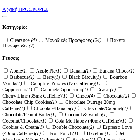
Αρχική
ΠΡΟΣΦΟΡΕΣ
Κατηγορίες
Clearance
(4)
Μοναδικές Προσφορές
(24)
Πακέτα
Προσφορών
(2)
Γέυσεις
Apple
(1)
Apple Pie
(1)
Banana
(1)
Banana Choco
(1)
Barbecue
(1)
Berry
(1)
Black Biscuit
(1)
Bourbon
Vanilla
(1)
Campfire S'mores (No Caffeine)
(1)
Cappuccino
(1)
Caramel/Cappuccino
(1)
Ceasar
(1)
Cherry Lime (35mg Caffeine)
(1)
Choco
(4)
Chocolate
(2)
Chocolate Chip Cookies
(1)
Chocolate Outrage 20mg
Caffeine
(1)
Chocolate/Banana
(1)
Chocolate/Caramel
(1)
Chocolate/Peanut Butter
(1)
Coconut & Vanilla
(1)
Coconut/Chocolate
(1)
Cola Me Happy (40mg Caffeine)
(1)
Cookies & Cream
(1)
Double Chocolate
(2)
Espresso Love
(40mg Caffeine)
(1)
Fruit Punch
(1)
Hazelnut
(1)
Jet
Blackberry (40mg Caffeine)
(1)
Ketchup
(1)
Lemon Ice