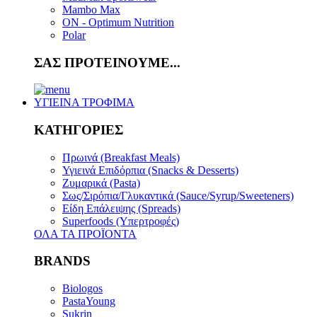
Mambo Max
ON - Optimum Nutrition
Polar
ΣΑΣ ΠΡΟΤΕΙΝΟΥΜΕ...
ΥΓΙΕΙΝΑ ΤΡΟΦΙΜΑ
ΚΑΤΗΓΟΡΙΕΣ
Πρωινά (Breakfast Meals)
Υγιεινά Επιδόρπια (Snacks & Desserts)
Ζυμαρικά (Pasta)
Σως/Σιρόπια/Γλυκαντικά (Sauce/Syrup/Sweeteners)
Είδη Επάλειψης (Spreads)
Superfoods (Υπερτροφές)
ΟΛΑ ΤΑ ΠΡΟΪΟΝΤΑ
BRANDS
Biologos
PastaYoung
Sukrin