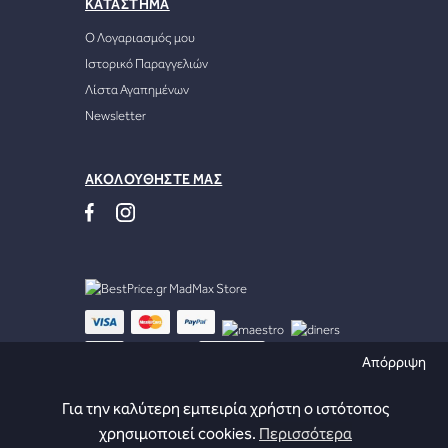
ΚΑΤΑΣΤΗΜΑ
Ο Λογαριασμός μου
Ιστορικό Παραγγελιών
Λίστα Αγαπημένων
Newsletter
ΑΚΟΛΟΥΘΗΣΤΕ ΜΑΣ
Απόρριψη
Για την καλύτερη εμπειρία χρήστη ο ιστότοπος
Developed by
χρησιμοποιεί cookies.
Περισσότερα