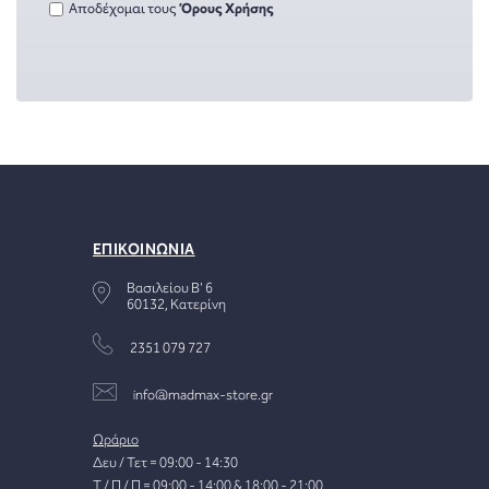
Αποδέχομαι τους
Όρους Χρήσης
ΕΠΙΚΟΙΝΩΝΙΑ
Βασιλείου Β' 6
60132, Κατερίνη
2351 079 727
info@madmax-store.gr
Ωράριο
Δευ / Τετ = 09:00 - 14:30
Τ / Π / Π = 09:00 - 14:00 & 18:00 - 21:00