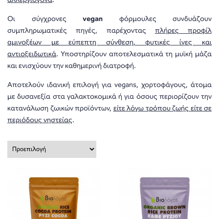
αλλεργιογόνα
.
Οι σύγχρονες
vegan
φόρμουλες συνδυάζουν
συμπληρωματικές πηγές, παρέχοντας
πλήρες προφίλ
αμινοξέων με εύπεπτη σύνθεση, φυτικές ίνες και
αντιοξειδωτικά
. Υποστηρίζουν αποτελεσματικά τη μυϊκή μάζα
και ενισχύουν την καθημερινή διατροφή.
Αποτελούν ιδανική επιλογή για vegans, χορτοφάγους, άτομα
με δυσανεξία στα γαλακτοκομικά ή για όσους περιορίζουν την
κατανάλωση ζωικών προϊόντων,
είτε λόγω τρόπου ζωής είτε σε
περιόδους νηστείας
.