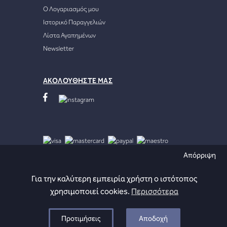
Ο Λογαριασμός μου
Ιστορικό Παραγγελιών
Λίστα Αγαπημένων
Newsletter
ΑΚΟΛΟΥΘΗΣΤΕ ΜΑΣ
Απόρριψη
Για την καλύτερη εμπειρία χρήστη ο ιστότοπος
Developed by
χρησιμοποιεί cookies.
Περισσότερα
Copyright © 2026
Προτιμήσεις
Αποδοχή