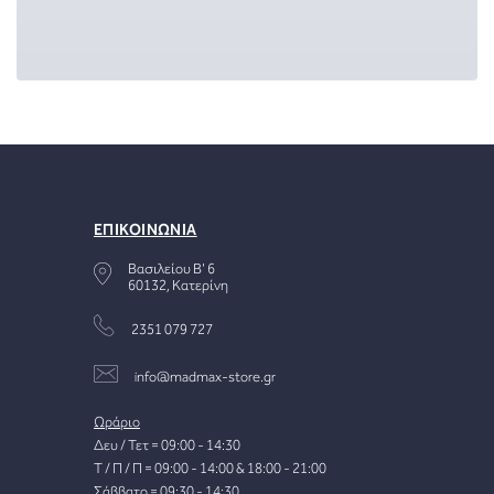
ΕΠΙΚΟΙΝΩΝΙΑ
Βασιλείου Β' 6
60132, Κατερίνη
2351 079 727
info@madmax-store.gr
Ωράριο
Δευ / Τετ = 09:00 - 14:30
Τ / Π / Π = 09:00 - 14:00 & 18:00 - 21:00
Σάββατο = 09:30 - 14:30