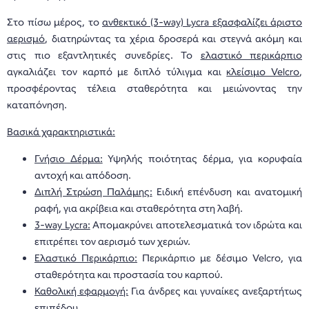
Στο πίσω μέρος, το
ανθεκτικό (3-way) Lycra εξασφαλίζει άριστο
αερισμό
, διατηρώντας τα χέρια δροσερά και στεγνά ακόμη και
στις πιο εξαντλητικές συνεδρίες. Το
ελαστικό περικάρπιο
αγκαλιάζει τον καρπό με διπλό τύλιγμα και
κλείσιμο Velcro
,
προσφέροντας τέλεια σταθερότητα και μειώνοντας την
καταπόνηση.
Βασικά χαρακτηριστικά:
Γνήσιο Δέρμα:
Υψηλής ποιότητας δέρμα, για κορυφαία
αντοχή και απόδοση.
Διπλή Στρώση Παλάμης:
Ειδική επένδυση και ανατομική
ραφή, για ακρίβεια και σταθερότητα στη λαβή.
3-way Lycra:
Απομακρύνει αποτελεσματικά τον ιδρώτα και
επιτρέπει τον αερισμό των χεριών.
Ελαστικό Περικάρπιο:
Περικάρπιο με δέσιμο Velcro, για
σταθερότητα και προστασία του καρπού.
Καθολική εφαρμογή:
Για άνδρες και γυναίκες ανεξαρτήτως
επιπέδου.