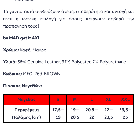
Τα γάντια αυτά συνδυάζουν άνεση, σταθερότητα και αντοχή και
είναι η ιδανική επιλογή για όσους παίρνουν σοβαρά την
προπόνησή τους!
be MAD get MAX!
Χρώμα:
Καφέ, Μαύρο
Υλικά:
56% Genuine Leather, 37% Polyester, 7% Polyurethane
Κωδικός:
MFG-269-BROWN
Πίνακας Μεγεθών:
Μέγεθος
S
M
L
XL
XXL
Περιφέρεια
17,5 –
19 –
20,5 –
22 –
23,5 –
Παλάμης (cm)
19
20,5
22
23,5
25