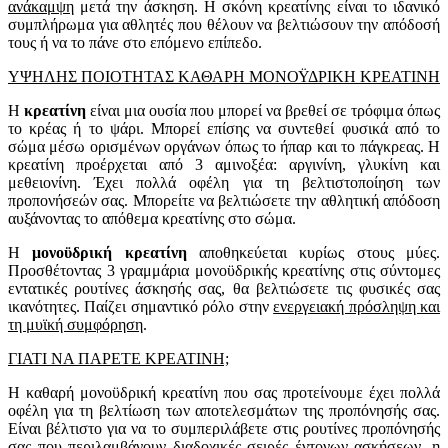
ανάκαμψη
μετά την άσκηση. Η σκόνη κρεατίνης είναι το ιδανικό
συμπλήρωμα για αθλητές που θέλουν να βελτιώσουν την απόδοσή
τους ή να το πάνε στο επόμενο επίπεδο.
ΥΨΗΛΗΣ ΠΟΙΟΤΗΤΑΣ ΚΑΘΑΡΗ ΜΟΝΟΫΔΡΙΚΗ ΚΡΕΑΤΙΝΗ
Η
κρεατίνη
είναι μια ουσία που μπορεί να βρεθεί σε τρόφιμα όπως
το κρέας ή το ψάρι. Μπορεί επίσης να συντεθεί φυσικά από το
σώμα μέσω ορισμένων οργάνων όπως το ήπαρ και το πάγκρεας. Η
κρεατίνη προέρχεται από 3 αμινοξέα: αργινίνη, γλυκίνη και
μεθειονίνη. Έχει πολλά οφέλη για τη βελτιστοποίηση των
προπονήσεών σας. Μπορείτε να βελτιώσετε την αθλητική απόδοση
αυξάνοντας το απόθεμα κρεατίνης στο σώμα.
Η
μονοϋδρική κρεατίνη
αποθηκεύεται κυρίως στους μύες.
Προσθέτοντας 3 γραμμάρια μονοϋδρικής κρεατίνης στις σύντομες
εντατικές ρουτίνες άσκησής σας, θα βελτιώσετε τις φυσικές σας
ικανότητες. Παίζει σημαντικό ρόλο στην
ενεργειακή πρόσληψη και
τη μυϊκή συμφόρηση
.
ΓΙΑΤΙ ΝΑ ΠΑΡΕΤΕ ΚΡΕΑΤΙΝΗ;
Η καθαρή μονοϋδρική κρεατίνη που σας προτείνουμε έχει πολλά
οφέλη για τη βελτίωση των αποτελεσμάτων της προπόνησής σας.
Είναι βέλτιστο για να το συμπεριλάβετε στις ρουτίνες προπόνησής
σας που περιλαμβάνουν διαδοχικές σειρές έντονων ασκήσεων, η