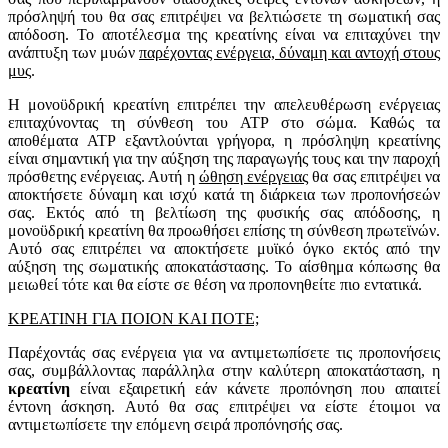
πρόσληψή του θα σας επιτρέψει να βελτιώσετε τη σωματική σας
απόδοση. Το αποτέλεσμα της κρεατίνης είναι να επιταχύνει την
ανάπτυξη των μυών
παρέχοντας ενέργεια, δύναμη και αντοχή στους
μυς
.
Η μονοϋδρική κρεατίνη επιτρέπει την απελευθέρωση ενέργειας
επιταχύνοντας τη σύνθεση του ATP στο σώμα. Καθώς τα
αποθέματα ATP εξαντλούνται γρήγορα, η πρόσληψη κρεατίνης
είναι σημαντική για την αύξηση της παραγωγής τους και την παροχή
πρόσθετης ενέργειας. Αυτή η
ώθηση ενέργειας
θα σας επιτρέψει να
αποκτήσετε δύναμη και ισχύ κατά τη διάρκεια των προπονήσεών
σας. Εκτός από τη βελτίωση της φυσικής σας απόδοσης, η
μονοϋδρική κρεατίνη θα προωθήσει επίσης τη σύνθεση πρωτεϊνών.
Αυτό σας επιτρέπει να αποκτήσετε μυϊκό όγκο εκτός από την
αύξηση της σωματικής αποκατάστασης. Το αίσθημα κόπωσης θα
μειωθεί τότε και θα είστε σε θέση να προπονηθείτε πιο εντατικά.
ΚΡΕΑΤΙΝΗ ΓΙΑ ΠΟΙΟΝ ΚΑΙ ΠΟΤΕ;
Παρέχοντάς σας ενέργεια για να αντιμετωπίσετε τις προπονήσεις
σας, συμβάλλοντας παράλληλα στην καλύτερη αποκατάσταση, η
κρεατίνη
είναι εξαιρετική εάν κάνετε προπόνηση που απαιτεί
έντονη άσκηση. Αυτό θα σας επιτρέψει να είστε έτοιμοι να
αντιμετωπίσετε την επόμενη σειρά προπόνησής σας.