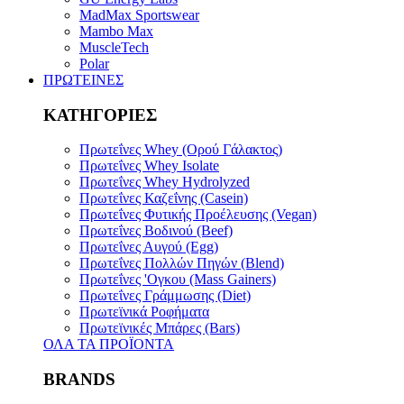
MadMax Sportswear
Mambo Max
MuscleTech
Polar
ΠΡΩΤΕΙΝΕΣ
ΚΑΤΗΓΟΡΙΕΣ
Πρωτεΐνες Whey (Ορού Γάλακτος)
Πρωτεΐνες Whey Isolate
Πρωτεΐνες Whey Hydrolyzed
Πρωτεΐνες Καζεΐνης (Casein)
Πρωτεΐνες Φυτικής Προέλευσης (Vegan)
Πρωτεΐνες Bοδινού (Beef)
Πρωτεΐνες Αυγού (Egg)
Πρωτεΐνες Πολλών Πηγών (Blend)
Πρωτεΐνες 'Ογκου (Mass Gainers)
Πρωτεΐνες Γράμμωσης (Diet)
Πρωτεϊνικά Ροφήματα
Πρωτεϊνικές Μπάρες (Bars)
ΟΛΑ ΤΑ ΠΡΟΪΟΝΤΑ
BRANDS