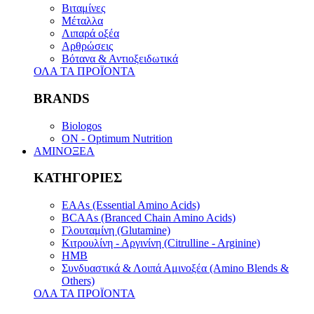
Βιταμίνες
Μέταλλα
Λιπαρά οξέα
Αρθρώσεις
Βότανα & Αντιοξειδωτικά
ΟΛΑ ΤΑ ΠΡΟΪΟΝΤΑ
BRANDS
Biologos
ON - Optimum Nutrition
ΑΜΙΝΟΞΕΑ
ΚΑΤΗΓΟΡΙΕΣ
EAAs (Essential Amino Acids)
BCAAs (Branced Chain Amino Acids)
Γλουταμίνη (Glutamine)
Κιτρουλίνη - Αργινίνη (Citrulline - Arginine)
HMB
Συνδυαστικά & Λοιπά Αμινοξέα (Amino Blends &
Others)
ΟΛΑ ΤΑ ΠΡΟΪΟΝΤΑ