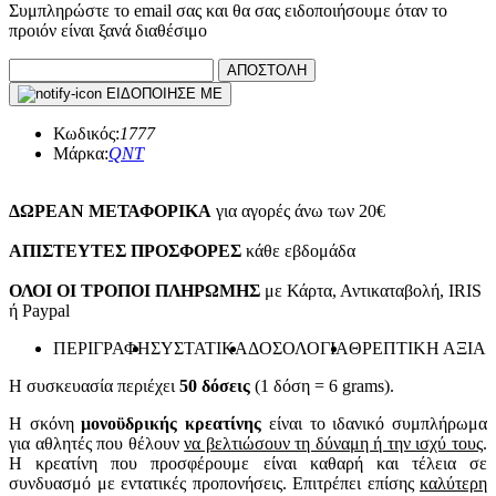
Συμπληρώστε το email σας και θα σας ειδοποιήσουμε όταν το
προιόν είναι ξανά διαθέσιμο
ΕΙΔΟΠΟΙΗΣΕ ΜΕ
Κωδικός:
1777
Μάρκα:
QNT
ΔΩΡΕΑΝ ΜΕΤΑΦΟΡΙΚΑ
για αγορές άνω των 20€
ΑΠΙΣΤΕΥΤΕΣ ΠΡΟΣΦΟΡΕΣ
κάθε εβδομάδα
ΟΛΟΙ ΟΙ ΤΡΟΠΟΙ ΠΛΗΡΩΜΗΣ
με Κάρτα, Αντικαταβολή, IRIS
ή Paypal
ΠΕΡΙΓΡΑΦΗ
ΣΥΣΤΑΤΙΚΑ
ΔΟΣΟΛΟΓΙΑ
ΘΡΕΠΤΙΚΗ ΑΞΙΑ
Η συσκευασία περιέχει
50 δόσεις
(1 δόση = 6 grams).
Η σκόνη
μονοϋδρικής κρεατίνης
είναι το ιδανικό συμπλήρωμα
για αθλητές που θέλουν
να βελτιώσουν τη δύναμη ή την ισχύ τους
.
Η κρεατίνη που προσφέρουμε είναι καθαρή και τέλεια σε
συνδυασμό με εντατικές προπονήσεις. Επιτρέπει επίσης
καλύτερη