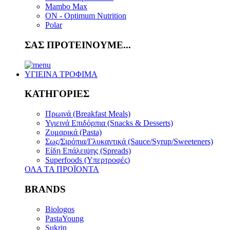
Mambo Max
ON - Optimum Nutrition
Polar
ΣΑΣ ΠΡΟΤΕΙΝΟΥΜΕ...
ΥΓΙΕΙΝΑ ΤΡΟΦΙΜΑ
ΚΑΤΗΓΟΡΙΕΣ
Πρωινά (Breakfast Meals)
Υγιεινά Επιδόρπια (Snacks & Desserts)
Ζυμαρικά (Pasta)
Σως/Σιρόπια/Γλυκαντικά (Sauce/Syrup/Sweeteners)
Είδη Επάλειψης (Spreads)
Superfoods (Υπερτροφές)
ΟΛΑ ΤΑ ΠΡΟΪΟΝΤΑ
BRANDS
Biologos
PastaYoung
Sukrin