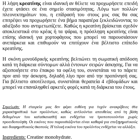
Η λήψη
κρεατίνης
είναι ιδανική αν θέλετε να προχωρήσετε επειδή
έχετε φτάσει σε ένα σημείο στασιμότητας. Λόγω των πολλών
πλεονεκτημάτων του, η επίδρασή του στους μυς σας θα σας
επιτρέψει να προχωρήσετε ένα βήμα παραπέρα ξεκλειδώνοντας το
αδιέξοδο που αντιμετωπίζετε. Καθώς η κρεατίνη βρίσκεται σχεδόν
αποκλειστικά στο κρέας ή τα ψάρια, η πρόσληψη κρεατίνης είναι
επίσης ιδανική για χορτοφάγους που μπορεί να παρουσιάσουν
ανεπάρκεια και επιθυμούν να επιτύχουν ένα βέλτιστο επίπεδο
κρεατίνης.
Η σκόνη μονοϋδρικής κρεατίνης βελτιώνει τη σωματική απόδοση
κατά τη διάρκεια σύντομων αλλά έντονων σειρών άσκησης. Για να
αξιοποιήσετε στο έπακρο τα οφέλη του, συνιστάται να το πάρετε
πριν από την άσκηση, δηλαδή λίγο πριν από την προπόνησή σας.
Για βέλτιστο αποτέλεσμα, συνιστάται θεραπεία 4 εβδομάδων και
μπορεί να επαναληφθεί αρκετές φορές κατά τη διάρκεια του έτους.
Σημείωση:
Η εταιρεία μας δεν φέρει ευθύνη για τυχόν ανακρίβειες στα
χαρακτηριστικά των προϊόντων, καθώς αντλούνται απευθείας από τη βάση
δεδομένων του κατασκευαστή και ενδέχεται να τροποποιούνται χωρίς
προειδοποίηση. Οι εικόνες που παρουσιάζονται είναι καθαρά για επεξηγηματικούς
και διαφημιστικούς σκοπούς. Η τελική εικόνα του προϊόντος ενδέχεται να αλλάξει.
Ingredients:
Creatine monohydrate.