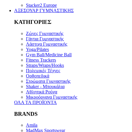
Stacker2 Europe
ΑΞΕΣΟΥΑΡ ΓΥΜΝΑΣΤΙΚΗΣ
ΚΑΤΗΓΟΡΙΕΣ
Ζώνες Γυμναστικής
Γάντια Γυμναστικής
Λάστιχα Γυμναστικής
Yoga/Pilates
Gym Ball/Medicine Ball
Fitness Trackers
Straps/Wraps/Hooks
Πολεμικές Τέχνες
Ορθοπεδικά
Στρώματα Γυμναστικής
Shaker - Μπουκάλια
Αθλητικά Ρούχα
Μικροόργανα Γυμναστικής
ΟΛΑ ΤΑ ΠΡΟΪΟΝΤΑ
BRANDS
Amila
MadMax Sportswear