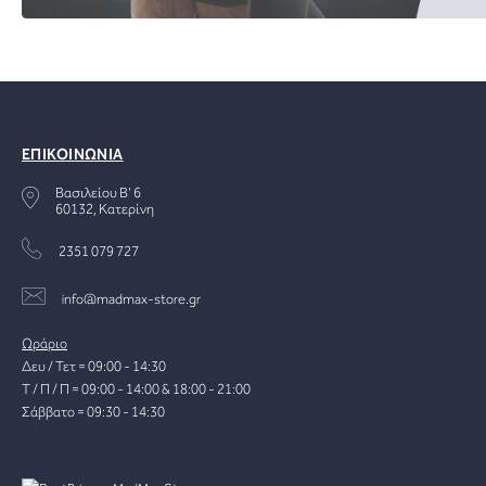
ΕΠΙΚΟΙΝΩΝΙΑ
Βασιλείου Β' 6
60132, Κατερίνη
2351 079 727
info@madmax-store.gr
Ωράριο
Δευ / Τετ = 09:00 - 14:30
Τ / Π / Π = 09:00 - 14:00 & 18:00 - 21:00
Σάββατο = 09:30 - 14:30