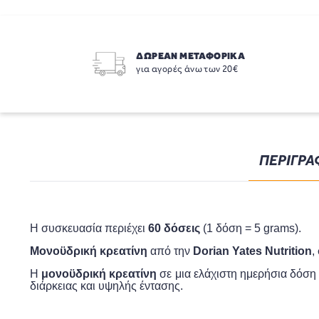
ΔΩΡΕΑΝ ΜΕΤΑΦΟΡΙΚΑ
για αγορές άνω των 20€
ΠΕΡΙΓΡΑ
Η συσκευασία περιέχει
60 δόσεις
(1 δόση = 5
grams
).
Μονοϋδρική κρεατίνη
από την
Dorian Yates Nutrition
,
Η
μονοϋδρική
κρεατίνη
σε μια ελάχιστη ημερήσια δόση
δ
ιάρκειας και υψηλής έντασης.