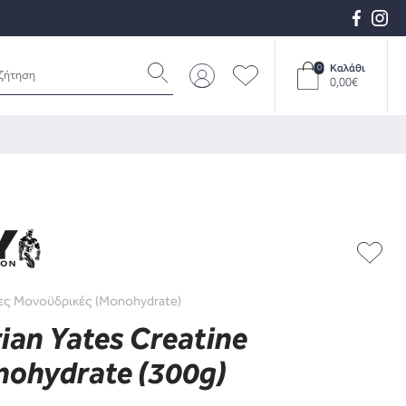
Καλάθι
0
0,00€
ες Μονοϋδρικές (Monohydrate)
ian Yates Creatine
ohydrate (300g)