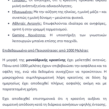
Γυναίκες:
Οι ανησυχίες ότι η κρεατίνη προκαλεί ακραία
μυϊκή ανάπτυξη είναι αδικαιολόγητες.
Ηλικιωμένοι:
Με την αύξηση της ηλικίας, η μυϊκή μάζα – και
συνεπώς η μυϊκή δύναμη – μειώνεται φυσικά.
Αθλητές Αντοχής:
Επωφελούνται ιδιαίτερα σε ανηφόρες,
sprint ή στην γραμμή τερματισμού.
Gaming Κοινότητα:
Η υποστήριξη των γνωστικών
λειτουργιών μπαίνει επίσης στο παιχνίδι.
Επιβεβαιωμένο από Περισσότερες από 1000 Μελέτες
Η μορφή της
μονοϋδρικής κρεατίνης
έχει μελετηθεί εκτενώς.
Πάνω από 1000 μελέτες έχουν επιβεβαιώσει την ασφάλεια και τα
οφέλη της, ενώ νέα δεδομένα συνεχίζουν να προκύπτουν. Η
μακροχρόνια συμπληρωματική λήψη κρεατίνης σε δόση 5g
ημερησίως έχει αποδειχθεί πλήρως ασφαλής ακόμη και με
παρατεταμένη χρήση.
Έχει αποδειχθεί επιστημονικά ότι η κρεατίνη αυξάνει τη
σωματική απόδοση κατά τη διάρκεια ασκήσεων υψηλής έντασης.