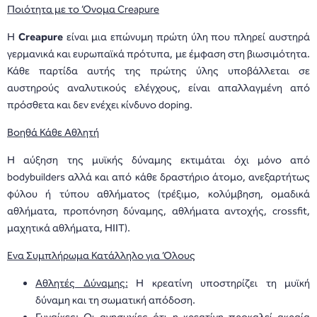
Ποιότητα με το Όνομα Creapure
Η
Creapure
είναι μια επώνυμη πρώτη ύλη που πληρεί αυστηρά
γερμανικά και ευρωπαϊκά πρότυπα, με έμφαση στη βιωσιμότητα.
Κάθε παρτίδα αυτής της πρώτης ύλης υποβάλλεται σε
αυστηρούς αναλυτικούς ελέγχους, είναι απαλλαγμένη από
πρόσθετα και δεν ενέχει κίνδυνο doping.
Βοηθά Κάθε Αθλητή
Η αύξηση της μυϊκής δύναμης εκτιμάται όχι μόνο από
bodybuilders αλλά και από κάθε δραστήριο άτομο, ανεξαρτήτως
φύλου ή τύπου αθλήματος (τρέξιμο, κολύμβηση, ομαδικά
αθλήματα, προπόνηση δύναμης, αθλήματα αντοχής, crossfit,
μαχητικά αθλήματα, HIIT).
Ένα Συμπλήρωμα Κατάλληλο για Όλους
Αθλητές Δύναμης:
Η κρεατίνη υποστηρίζει τη μυϊκή
δύναμη και τη σωματική απόδοση.