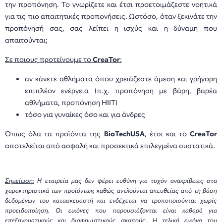
την προπόνηση. Το γνωρίζετε και έτσι προετοιμάζεστε νοητικά
για τις πιο απαιτητικές προπονήσεις. Ωστόσο, όταν ξεκινάτε την
προπόνησή σας, σας λείπει η ισχύς και η δύναμη που
απαιτούνται;
Σε ποιους προτείνουμε το
CreaTor
;
αν κάνετε αθλήματα όπου χρειάζεστε άμεση και γρήγορη
επιπλέον ενέργεια (π.χ. προπόνηση με βάρη, βαρέα
αθλήματα, προπόνηση HIIT)
τόσο για γυναίκες όσο και για άνδρες
Όπως όλα τα προϊόντα της
BioTechUSA
, έτσι και το
CreaTor
αποτελείται από ασφαλή και προσεκτικά επιλεγμένα συστατικά.
Σημείωση:
Η εταιρεία μας δεν φέρει ευθύνη για τυχόν ανακρίβειες στα
χαρακτηριστικά των προϊόντων, καθώς αντλούνται απευθείας από τη βάση
δεδομένων του κατασκευαστή και ενδέχεται να τροποποιούνται χωρίς
προειδοποίηση. Οι εικόνες που παρουσιάζονται είναι καθαρά για
επεξηγηματικούς και διαφημιστικούς σκοπούς. Η τελική εικόνα του