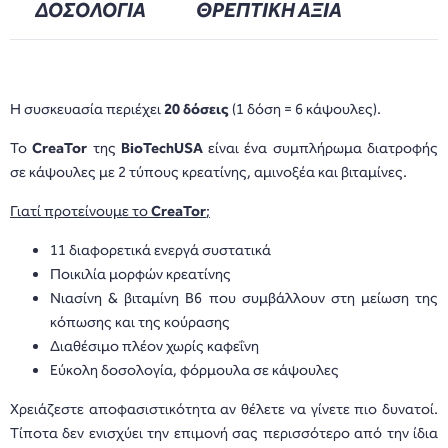
ΔΟΣΟΛΟΓΙΑ
ΘΡΕΠΤΙΚΗ ΑΞΙΑ
Η συσκευασία περιέχει
20 δόσεις
(1 δόση = 6 κάψουλες).
Το
CreaTor
της
BioTechUSA
είναι ένα συμπλήρωμα διατροφής
σε κάψουλες με 2 τύπους κρεατίνης, αμινοξέα και βιταμίνες.
Γιατί προτείνουμε το
CreaTor
;
11 διαφορετικά ενεργά συστατικά
Ποικιλία μορφών κρεατίνης
Νιασίνη & βιταμίνη B6 που συμβάλλουν στη μείωση της
κόπωσης και της κούρασης
Διαθέσιμο πλέον χωρίς καφεΐνη
Εύκολη δοσολογία, φόρμουλα σε κάψουλες
Χρειάζεστε αποφασιστικότητα αν θέλετε να γίνετε πιο δυνατοί.
Τίποτα δεν ενισχύει την επιμονή σας περισσότερο από την ίδια