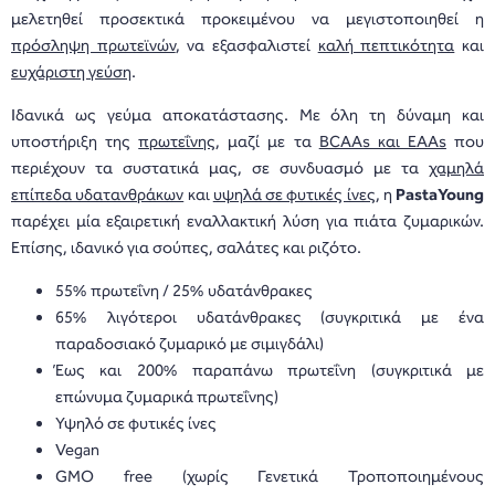
μελετηθεί προσεκτικά προκειμένου να μεγιστοποιηθεί η
πρόσληψη πρωτεϊνών
, να εξασφαλιστεί
καλή πεπτικότητα
και
ευχάριστη γεύση
.
Ιδανικά ως γεύμα αποκατάστασης. Με όλη τη δύναμη και
υποστήριξη της
πρωτεΐνης
, μαζί με τα
BCAAs και EAAs
που
περιέχουν τα συστατικά μας, σε συνδυασμό με τα
χαμηλά
επίπεδα υδατανθράκων
και
υψηλά σε φυτικές ίνες
, η
PastaYoung
παρέχει μία εξαιρετική εναλλακτική λύση για πιάτα ζυμαρικών.
Επίσης, ιδανικό για σούπες, σαλάτες και ριζότο.
55% πρωτεΐνη / 25% υδατάνθρακες
65% λιγότεροι υδατάνθρακες (συγκριτικά με ένα
παραδοσιακό ζυμαρικό με σιμιγδάλι)
Έως και 200% παραπάνω πρωτεΐνη (συγκριτικά με
επώνυμα ζυμαρικά πρωτεΐνης)
Υψηλό σε φυτικές ίνες
Vegan
GMO free (χωρίς Γενετικά Τροποποιημένους