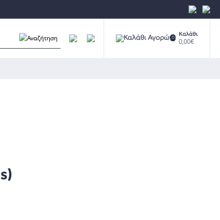
Καλάθι
0
0,00€
s)