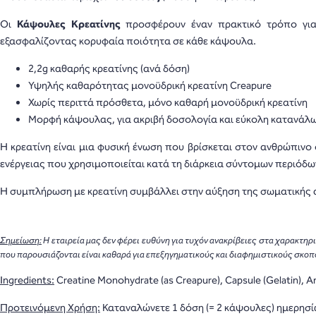
Οι
Κάψουλες Κρεατίνης
προσφέρουν έναν πρακτικό τρόπο για
εξασφαλίζοντας κορυφαία ποιότητα σε κάθε κάψουλα.
2,2g καθαρής κρεατίνης (ανά δόση)
Υψηλής καθαρότητας μονοϋδρική κρεατίνη Creapure
Χωρίς περιττά πρόσθετα, μόνο καθαρή μονοϋδρική κρεατίνη
Μορφή κάψουλας, για ακριβή δοσολογία και εύκολη κατανάλ
Η κρεατίνη είναι μια φυσική ένωση που βρίσκεται στον ανθρώπινο
ενέργειας που χρησιμοποιείται κατά τη διάρκεια σύντομων περιόδ
Η συμπλήρωση με κρεατίνη συμβάλλει στην αύξηση της σωματικής 
Σημείωση:
Η εταιρεία μας δεν φέρει ευθύνη για τυχόν ανακρίβειες στα χαρακτη
που παρουσιάζονται είναι καθαρά για επεξηγηματικούς και διαφημιστικούς σκοπού
Ingredients:
Creatine Monohydrate (as Creapure), Capsule (Gelatin), An
Προτεινόμενη Χρήση:
Καταναλώνετε 1 δόση (= 2 κάψουλες) ημερησί