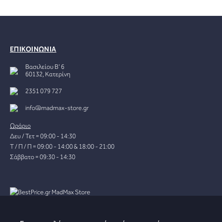
ΕΠΙΚΟΙΝΩΝΙΑ
Βασιλείου Β' 6
60132, Κατερίνη
2351 079 727
info@madmax-store.gr
Ωράριο
Δευ / Τετ = 09:00 - 14:30
Τ / Π / Π = 09:00 - 14:00 & 18:00 - 21:00
Σάββατο = 09:30 - 14:30