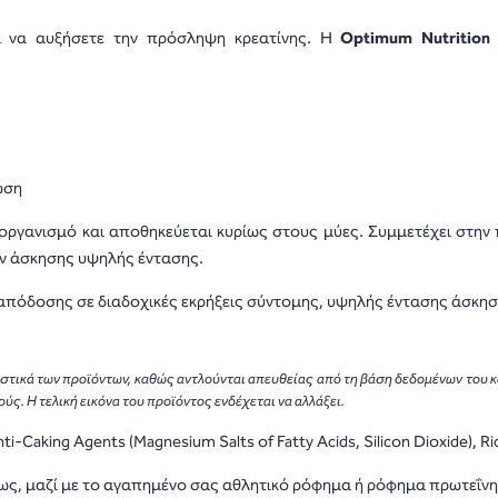
 να αυξήσετε την πρόσληψη κρεατίνης. Η
Optimum Nutrition
ωση
 οργανισμό και αποθηκεύεται κυρίως στους μύες. Συμμετέχει στην
ων άσκησης υψηλής έντασης.
απόδοσης σε διαδοχικές εκρήξεις σύντομης, υψηλής έντασης άσκησ
ριστικά των προϊόντων, καθώς αντλούνται απευθείας από τη βάση δεδομένων του 
ς. Η τελική εικόνα του προϊόντος ενδέχεται να αλλάξει.
ti-Caking Agents (Magnesium Salts of Fatty Acids, Silicon Dioxide), R
ως, μαζί με το αγαπημένο σας αθλητικό ρόφημα ή ρόφημα πρωτεΐνη